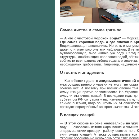
Самое чистое и самое грязное
— А что с чистотой морской воды?
— Морская
Где самая хорошая вода, а где плохая в К
Водохранилища наполнились. Но есть и минусы
даже по итогам многолетних наблюдений. В те м
бутилированную, либо кипячёную воду.
Сегодн
структуры, снабжающие население водой, обязан
соблюсти все правила отбора воды для анализа: 
необходимых требований. Например, на дачном у
О гостях и эпидемиях
— Как обстоит дело с эпидемиологической с
межгосударственного уровня не могут не сказа
обмена нет. И поэтому при возникновении там
иммунизации против полиомиелита. На Украине с
иммунитета очень низкий. В последние годы до
субъектом РФ, ситуация у нас изменилась к лу
сейчас высокая, надо защитить их от опасност
проходят определённый контроль качества. И эт
В клещах клещей
— В этом сезоне многие жаловались на укус
году, — сказалась летняя жара после июньских
эпидемиологии» проводит работу совместно с 
уничтожать клещей. А также осуществлять кон
Украине обоснование необходимости этих мероп