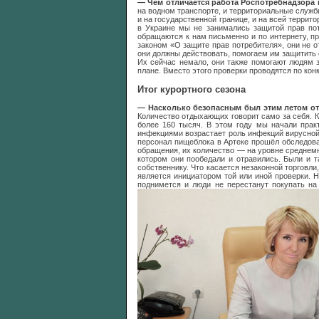
— Чем отличается работа Роспотребнадзора 
на водном транспорте, и территориальные служб
и на государственной границе, и на всей терри
в Украине мы не занимались защитой прав по
обращаются к нам письменно и по интернету, пр
законом «О защите прав потребителя», они не 
они должны действовать, помогаем им защитить 
Их сейчас немало, они также помогают людям 
плане. Вместо этого проверки проводятся по ко
Итог курортного сезона
— Насколько безопасным был этим летом о
Количество отдыхающих говорит само за себя. К
более 160 тысяч.
В этом году мы начали прак
инфекциями возрастает роль инфекций вирусной 
персонал пищеблока в Артеке прошёл обследова
обращения, их количество — на уровне среднемн
котором они пообедали и отравились. Были и т
собственнику.
Что касается незаконной торговл
является инициатором той или иной проверки. Н
поднимется и люди не перестанут покупать на