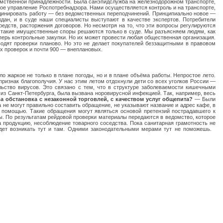
мственной принадлежности. Была санэпидслужба на железнодорожном транспорте,
ное управление Роспотребнадзора. Нами осуществляется контроль и на транспорте,
ординировать работу — без ведомственных переподчинений. Принципиально новое —
ан, и в суде наши специалисты выступают в качестве экспертов. Потребители
едств, расторжения договоров. Но несмотря на то, что эти вопросы регулируются
я, такие имущественные споры решаются только в суде. Мы разъясняем людям, как
ерь контрольные закупки. Но их может провести любая общественная организация.
одят проверки планово. Но это не делает покупателей беззащитными в правовом
х проверок и почти 900 — внеплановых.
о жаркое не только в плане погоды, но и в плане объёма работы. Непростое лето.
признак благополучия. У нас этим летом отдохнули дети со всех уголков России —
ьство вирусов. Это связано с тем, что в структуре заболеваемости кишечными
из Санкт-Петербурга, была вызвана норовирусной инфекцией. Так, например, весь
а обстановка с незаконной торговлей, с качеством услуг общепита?
— Были
 не могут правильно составить обращение, не указывают название и адрес кафе, в
ой помощью. Такие обращения могут являться основой претензий пострадавшего к
ы. По результатам рейдовой проверки материалы передаются в ведомство, которое
а продукцию, несоблюдение товарного соседства.
Пока санитарная грамотность не
удет возникать тут и там. Одними законодательными мерами тут не поможешь.