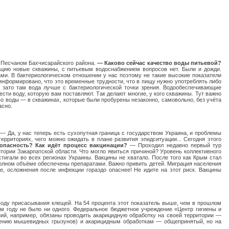
в Песчаном Бахчисарайского района.
— Каково сейчас качество воды питьевой?
цию новые скважины, с питьевым водоснабжением вопросов нет. Были и дожди.
ами.
В бактериологическом отношении у нас поэтому не такие высокие показатели
информировано, что это временные трудности, что в пищу нужно употреблять либо
 зато там вода лучше с бактериологической точки зрения. Водообеспечивающие
ти воду, которую вам поставляют. Так делают многие, у кого скважины. Тут важно
тво воды — в скважинах, которые были пробурены незаконно, самовольно, без учёта
асно.
— Да, у нас теперь есть сухопутная граница с государством Украина, и проблемы
рриториях, чего можно ожидать в плане развития эпидситуации... Сегодня этого
опасность? Как идёт процесс вакцинации?
— Проходил недавно первый тур
тории Закарпатской области. Что могло явиться причиной? Уровень коллективного
игали во всех регионах Украины. Вакцины не хватало.
После того как Крым стал
полном объёме обеспечены препаратами. Важно привить детей. Миграция населения
е, осложнения после инфекции гораздо опаснее! Не идите на этот риск. Вакцины
воду присасывания клещей. На 54 процента этот показатель выше, чем в прошлом
ом году не было ни одного. Федеральное бюджетное учреждение «Центр гигиены и
ий, например, обязаны проводить акарицидную обработку на своей территории —
ожению мышевидных грызунов) и акарицидным обработкам — общепринятый, но на