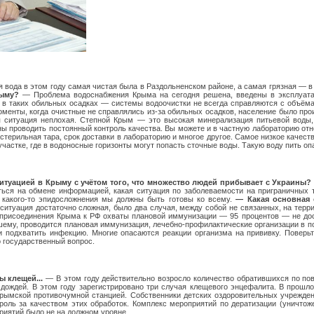
 вода в этом году самая чистая была в Раздольненском районе, а самая грязная — 
рыму?
— Проблема водоснабжения Крыма на сегодня решена, введены в эксплуата
 в таких обильных осадках — системы водоочистки не всегда справляются с объём
оменты, когда очистные не справлялись из-за обильных осадков, население было про
я ситуация неплохая. Степной Крым — это высокая минерализация питьевой воды,
ы проводить постоянный контроль качества. Вы можете и в частную лабораторию отнес
стерильная тара, срок доставки в лабораторию и многое другое. Самое низкое качес
частке, где в водоносные горизонты могут попасть сточные воды. Такую воду пить оп
итуацией в Крыму с учётом того, что множество людей прибывает с Украины?
ться на обмене информацией, какая ситуация по заболеваемости на приграничных те
 какого-то эпидосложнения мы должны быть готовы ко всему.
— Какая основная 
итуация достаточно сложная, было два случая, между собой не связанных, на терри
 присоединения Крыма к РФ охваты плановой иммунизации — 95 процентов — не дост
чшему, проводится плановая иммунизация, лечебно-профилактические организации в 
и подхватить инфекцию. Многие опасаются реакции организма на прививку. Поверьт
о государственный вопрос.
ы клещей...
— В этом году действительно возросло количество обратившихся по по
 дождей. В этом году зарегистрировано три случая клещевого энцефалита. В прошл
Крымской противочумной станцией. Собственники детских оздоровительных учрежден
троль за качеством этих обработок. Комплекс мероприятий по дератизации (уничт
риятий было не на должном уровне.