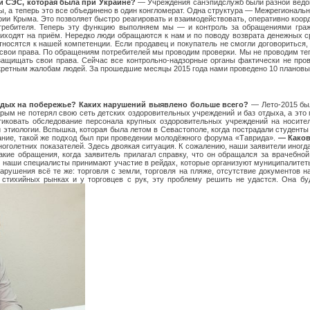
и СЭС, которая была при Украине?
— Учреждения санэпидслужб были разной ведо
ы, а теперь это все объединено в один конгломерат. Одна структура — Межрегиональ
тории Крыма. Это позволяет быстро реагировать и взаимодействовать, оперативно ко
требителя. Теперь эту функцию выполняем мы — и контроль за обращениями гражд
иходят на приём. Нередко люди обращаются к нам и по поводу возврата денежных ср
относятся к нашей компетенции. Если продавец и покупатель не смогли договоритьс
свои права. По обращениям потребителей мы проводим проверки. Мы не проводим теп
защищать свои права. Сейчас все контрольно-надзорные органы фактически не пров
нкретным жалобам людей. За прошедшие месяцы 2015 года нами проведено 10 плановы
тдых на побережье? Каких нарушений выявлено больше всего?
— Лето-2015 был
рым не потерял свою сеть детских оздоровительных учреждений и баз отдыха, а это 
тиковать обследование персонала крупных оздоровительных учреждений на носител
этиологии. Вспышка, которая была летом в Севастополе, когда пострадали студенты 
ние, такой же подход был при проведении молодёжного форума «Таврида».
— Каков
оголетних показателей. Здесь двоякая ситуация. К сожалению, наши заявители иногда
акие обращения, когда заявитель прилагал справку, что он обращался за врачебн
и, наши специалисты принимают участие в рейдах, которые организуют муниципалитет
арушения всё те же: торговля с земли, торговля на пляже, отсутствие документов н
 стихийных рынках и у торговцев с рук, эту проблему решить не удастся. Она б