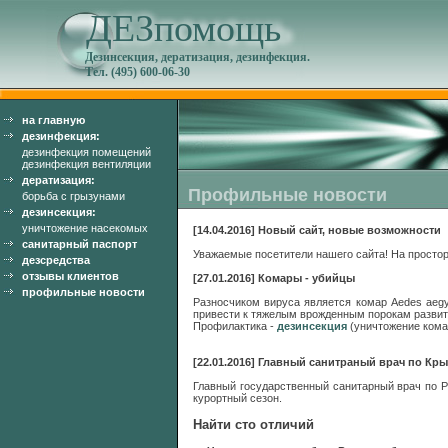
ДЕЗпомощь
Дезинсекция, дератизация, дезинфекция.
Тел. (495) 600-06-30
на главную
дезинфекция:
дезинфекция помещений
дезинфекция вентиляции
дератизация:
Профильные новости
борьба с грызунами
дезинсекция:
уничтожение насекомых
[14.04.2016] Новый сайт, новые возможности
санитарный паспорт
Уважаемые посетители нашего сайта! На простор
дезсредства
отзывы клиентов
[27.01.2016] Комары - убийцы
профильные новости
Разносчиком вируса является комар Aedes aegy
привести к тяжелым врожденным порокам развит
Профилактика -
дезинсекция
(уничтожение кома
[22.01.2016] Главный санитраный врач по Кры
Главный государственный санитарный врач по Р
курортный сезон.
Найти сто отличий