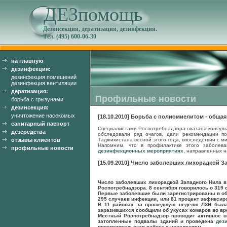
ДЕЗпомощь
Дезинсекция, дератизация, дезинфекция.
Тел. (495) 600-06-30
на главную
дезинфекция:
дезинфекция помещений
дезинфекция вентиляции
дератизация:
Профильные новости
борьба с грызунами
дезинсекция:
уничтожение насекомых
[18.10.2010] Борьба с полиомиелитом - общая
санитарный паспорт
Специалистами Роспотребнадзора оказана консульт
дезсредства
обследовали ряд очагов, дали рекомендации п
отзывы клиентов
Таджикистана весной этого года, впоследствии с 
Напомним, что в профилактике этого заболе
профильные новости
дезинфекционных мероприятиях
, направленных н
[15.09.2010] Число заболевших лихорадкой 
Число заболевших лихорадкой Западного Нила в
Роспотребнадзора. 8 сентября говорилось о 319 
Первые заболевшие были зарегистрированы в обл
295 случаев инфекции, или 81 процент зафиксиров
В 11 районах за прошедшую неделю ЛЗН была
заразившихся сообщили об укусах комаров во вр
Местный Роспотребнадзор проводит активное 
затопленные подвалы зданий и проведена
дез
просветительская работа с населением.