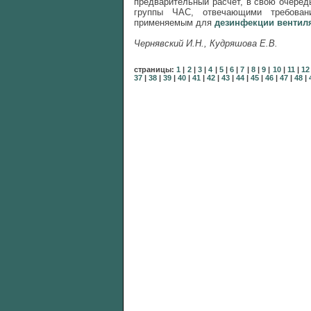
предварительный расчет, в свою очере
группы ЧАС, отвечающими требова
применяемым для
дезинфекции вентил
Чернявский И.Н., Кудряшова Е.В.
страницы:
1
|
2
|
3
|
4
|
5
|
6
|
7
|
8
|
9
|
10
|
11
|
12
37
|
38
|
39
|
40
|
41
|
42
|
43
|
44
|
45
|
46
|
47
|
48
|