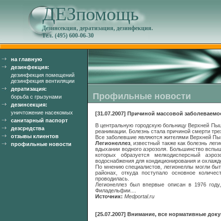
ДЕЗпомощь
Дезинсекция, дератизация, дезинфекция.
Тел. (495) 600-06-30
на главную
дезинфекция:
дезинфекция помещений
дезинфекция вентиляции
дератизация:
Профильные новости
борьба с грызунами
дезинсекция:
уничтожение насекомых
[31.07.2007] Причиной массовой заболеваемо
санитарный паспорт
В центральную городскую больницу Верхней Пыш
дезсредства
реанимации. Болезнь стала причиной смерти тре
отзывы клиентов
Все заболевшие являются жителями Верхней Пыш
Легионеллез
, известный также как болезнь лег
профильные новости
вдыхании водного аэрозоля. Большинство вспы
которых образуется мелкодисперсный аэроз
водоснабжения для кондиционирования и охлажде
По мнению специалистов, легионеллы могли быт
районах, откуда поступало основное количес
проводилась.
Легионеллез был впервые описан в 1976 году
Филадельфии....
Источник:
Medportal.ru
[25.07.2007] Внимание, все нормативные док