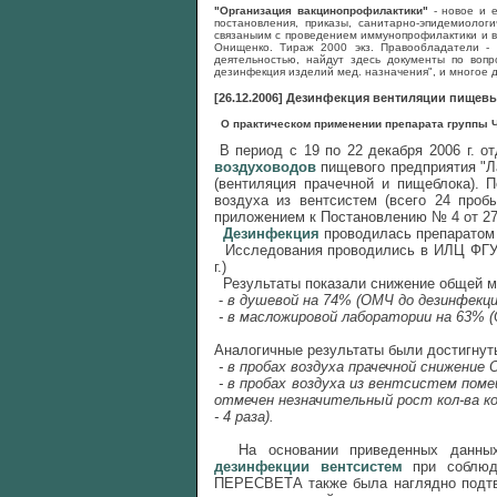
"Организация вакцинопрофилактики"
- новое и 
постановления, приказы, санитарно-эпидемиолог
связаныим с проведением иммунопрофилактики и воп
Онищенко. Тираж 2000 экз. Правообладатели -
деятельностью, найдут здесь документы по воп
дезинфекция изделий мед. назначения", и многое д
[26.12.2006] Дезинфекция вентиляции пищевы
О практическом применении препарата группы 
В период с 19 по 22 декабря 2006 г. 
воздуховодов
пищевого предприятия "Л
(вентиляция прачечной и пищеблока). 
воздуха из вентсистем (всего 24 проб
приложением к Постановлению № 4 от 27.
Дезинфекция
проводилась препарато
Исследования проводились в ИЛЦ ФГУЗ 
г.)
Результаты показали снижение общей ми
-
в душевой на 74% (ОМЧ до дезинфекции
- в масложировой лаборатории на 63% (О
Аналогичные результаты были достигну
- в пробах воздуха прачечной снижение 
- в пробах воздуха из вентсистем пом
отмечен незначительный рост кол-ва ко
- 4 раза).
На основании приведенных данных
дезинфекции вентсистем
при соблюде
ПЕРЕСВЕТА также была наглядно подтве