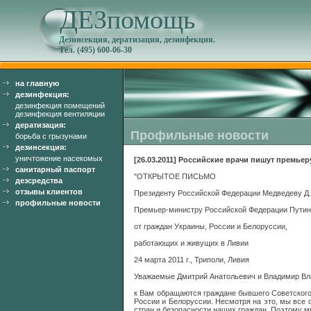
ДЕЗпомощь
Дезинсекция, дератизация, дезинфекция.
Тел. (495) 600-06-30
на главную
дезинфекция:
дезинфекция помещений
дезинфекция вентиляции
дератизация:
Профильные новости
борьба с грызунами
дезинсекция:
уничтожение насекомых
[26.03.2011] Российские врачи пишут премьер
санитарный паспорт
"ОТКРЫТОЕ ПИСЬМО
дезсредства
отзывы клиентов
Президенту Российской Федерации Медведеву Д.
профильные новости
Премьер-министру Российской Федерации Путин
от граждан Украины, России и Белоруссии,
работающих и живущих в Ливии
24 марта 2011 г., Триполи, Ливия
Уважаемые Дмитрий Анатольевич и Владимир Вл
к Вам обращаются граждане бывшего Советского
России и Белоруссии. Несмотря на это, мы в
стран и безопасности наших граждан. Поэтому 