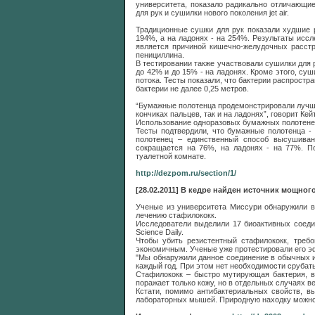
университета, показало радикально отличающи
для рук и сушилки нового поколения jet air.
Традиционные сушки для рук показали худшие р
194%, а на ладонях - на 254%. Результаты иссл
является причиной кишечно-желудочных расстр
пенициллина.
В тестировании также участвовали сушилки для р
до 42% и до 15% - на ладонях. Кроме этого, суш
потока. Тесты показали, что бактерии распрост
бактерии не далее 0,25 метров.
“Бумажные полотенца продемонстрировали лучший
кончиках пальцев, так и на ладонях”, говорит К
Использование одноразовых бумажных полотенец
Тесты подтвердили, что бумажные полотенца 
полотенец – единственный способ высушиван
сокращается на 76%, на ладонях - на 77%. П
туалетной комнате.
http://dezpom.ru/section/1/
[28.02.2011] В кедре найден источник мощног
Ученые из университета Миссури обнаружили в 
лечению стафилококк.
Исследователи выделили 17 биоактивных соеди
Science Daily.
Чтобы убить резистентный стафилококк, требо
экономичным. Ученые уже протестировали его э
"Мы обнаружили данное соединение в обычных и
каждый год. При этом нет необходимости срубат
Стафилококк – быстро мутирующая бактерия, 
поражает только кожу, но в отдельных случаях в
Кстати, помимо антибактериальных свойств, в
лабораторных мышей. Природную находку можно 