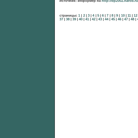
Источник: информер на
http://dp2002.narod.ru
страницы:
1
|
2
|
3
|
4
|
5
|
6
|
7
|
8
|
9
|
10
|
11
|
12
37
|
38
|
39
|
40
|
41
|
42
|
43
|
44
|
45
|
46
|
47
|
48
|