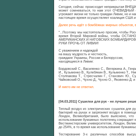
Сегодня, сейчас происходит неприкрытая ВН
может сомневаться, то нам этот ОЧЕВИДНЫЙ ф
угрожают жизни не только граждан Ливии, но и 
настоящее время осуществляет коалиция США и 
Далее речь идёт о бомбёжках мирных объектов, в
"...Поэтому мы настоятельно просим, чтобы Рос
время Второй Мировой войны, чтобы ОСТАН
АМЕРИКАНСКИХ И НАТОВСКИХ БОМБАРДИРОВОК и 
РУКИ ПРОЧЬ ОТ ЛИВИИ!
С уважением и надеждой
на вашу мудрость и честность,
граждане Украины, России и Белоруссии,
находящиеся в Ливии:
Бордовский С., Василенко С., Вегеркина А., Генри
И., Кузьменко В., Кулебякин В., Кульменко Т., Н
Столпакова Т., Стресчалин Г., Стахович Ю., Су
Чайковский О., Чухно Д., Чухно О., Яковенко Д. и 
И никто им не ответил.
[04.03.2011] Сушилки для рук - не лучшее реш
Теплый воздух из электрических сушилок для р
бактерий на руках и загрязняет воздух в помещ
Лондон, Великобритания, было выяснено, что
использование бумажных полотенец сокращает к
Вестминстерским университетом, Лондон, Велик
до 254%, в то время как использование бумажны
Тестирование 3-х различных способов высу