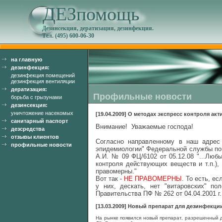
ДЕЗпомощь
Дезинсекция, дератизация, дезинфекция.
Тел. (495) 600-06-30
на главную
дезинфекция:
дезинфекция помещений
дезинфекция вентиляции
дератизация:
Профильные новости
борьба с грызунами
дезинсекция:
уничтожение насекомых
[19.04.2009] О методах экспресс контроля акт
санитарный паспорт
Внимание! Уважаемые господа!
дезсредства
отзывы клиентов
Согласно направленному в наш адрес
профильные новости
эпидемиологии" Федеральной службы по 
А.И. № 09 ФЦ/6102 от 05.12.08 "...Люб
контроля действующих веществ и т.п.),
правомерны."
Вот так -
НЕ ПРАВОМЕРНЫ
. То есть, е
у них, дескать, нет "витаровских" по
Правительства ПФ № 262 от 04.04.2001 г
[13.03.2009] Новый препарат для дезинфекции
На рынке появился новый препарат, разрешенный