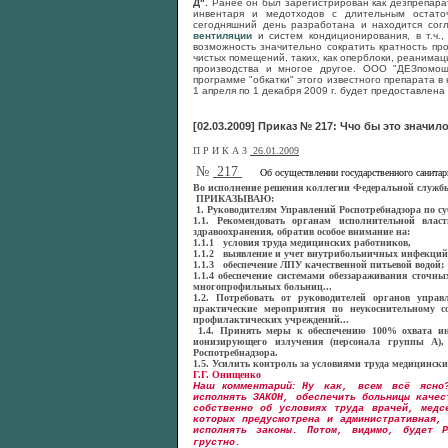
Д".
Ранее он был зарегистрирован как дезпрепара
инвентаря и медотходов с длительным остато
сегодняшний день разработана и находится со
вентиляции
и систем кондиционирования, в т.ч.
возможность значительно сократить кратность п
чистых помещений, таких, как оперблоки, реанима
производства и многое другое. ООО "ДЕЗпомо
программе "обкатки" этого известного препарата в
1 апреля по 1 декабря 2009 г. будет предоставлен
[02.03.2009] Приказ № 217: Ччо бы это значил
П Р И К А З
26.01.2009
№
217
Об осуществлении государственного санита
Во исполнение решения коллегии Федеральной службы 
ПРИКАЗЫВАЮ:
1. Руководителям Управлений Роспотребнадзора по с
1.1. Рекомендовать органам исполнительной вла
здравоохранения, обратив особое внимание на:
1.1.1 условия труда медицинских работников,
1.1.2 выявление и учет внутрибольничных инфекций
1.1.3 обеспечение ЛПУ качественной питьевой водой;
1.1.4 обеспечение системами обеззараживания сточ
многопрофильных больниц...
1.2. Потребовать от руководителей органов упра
практические мероприятия по неукоснительному 
профилактических учреждений
...
1.4. Принять меры к обеспечению 100% охвата и
ионизирующего излучения (персонала группы А),
Роспотребнадзора.
1.5. Усилить контроль за условиями труда медицински
Г.Г. Онищенко
Наш комментарий:
Ну как, всем всё ясно
исполнять ЗАКОН, обеспечить больницы каче
собственно об условиях труда врачей, медс
которых предусмотрена и административная,
исполнять законы. Потом, видимо, будет 
грустно.