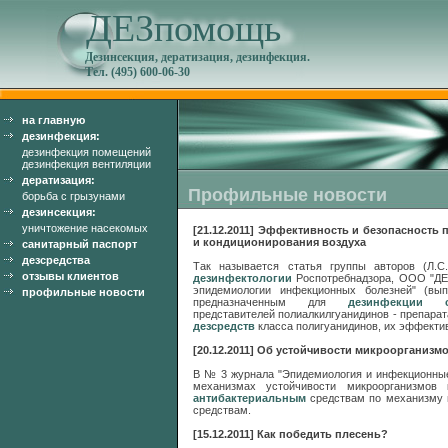
ДЕЗпомощь
Дезинсекция, дератизация, дезинфекция.
Тел. (495) 600-06-30
на главную
дезинфекция:
дезинфекция помещений
дезинфекция вентиляции
дератизация:
Профильные новости
борьба с грызунами
дезинсекция:
уничтожение насекомых
[21.12.2011] Эффективность и безопасност
и кондиционирования воздуха
санитарный паспорт
дезсредства
Так называется статья группы авторов (Л.С
отзывы клиентов
дезинфектологии
Роспотребнадзора, ООО "ДЕ
эпидемиологии инфекционных болезней" (в
профильные новости
предназначенным для
дезинфекции си
представителей полиалкилгуанидинов - препара
дезсредств
класса полигуанидинов, их эффектив
[20.12.2011] Об устойчивости микроорганизм
В № 3 журнала "Эпидемиология и инфекционные 
механизмах устойчивости микроорганизмо
антибактериальным
средствам по механизму в
средствам.
[15.12.2011] Как победить плесень?