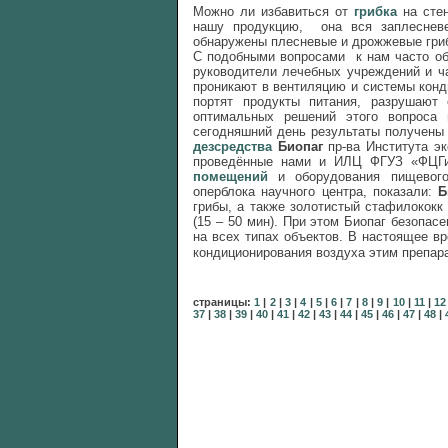
Можно ли избавиться от
грибка
на стен
нашу продукцию, она вся заплесневе
обнаружены плесневые и дрожжевые гри
С подобными вопросами
к нам часто о
руководители лечебных учреждений и ч
проникают в вентиляцию и системы конд
портят продукты питания, разрушают
оптимальных решений этого вопроса 
сегодняшний день результаты получены
дезсредства
Биопаг
пр-ва Института эк
проведённые нами и ИЛЦ ФГУЗ «ФЦГиЭ
помещений
и оборудования пищевог
оперблока научного центра, показали:
Б
грибы, а также золотистый стафилококк
(15 – 50 мин). При этом Биопаг безопас
на всех типах объектов. В настоящее в
кондиционирования воздуха этим препара
страницы:
1
|
2
|
3
|
4
|
5
|
6
|
7
|
8
|
9
|
10
|
11
|
12
37
|
38
|
39
|
40
|
41
|
42
|
43
|
44
|
45
|
46
|
47
|
48
|