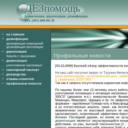
ДЕЗпомощь
Дезинсекция, дератизация, дезинфекция.
Тел. (495) 600-06-30
на главную
дезинфекция:
дезинфекция помещений
дезинфекция вентиляции
дератизация:
Профильные новости
борьба с грызунами
дезинсекция:
уничтожение насекомых
[03.12.2009] Краткий обзор эффективности ин
санитарный паспорт
На наш сайт поступил запрос от Татьяны Фитис
дезсредства
ваше рекомендации, на сегодняшней день, эффе
отзывы клиентов
С уважением, ООО ПКП "
Так как в запросе отсутствовала корректная инф
профильные новости
По нашему более чем 12-летнему опыту работ
уничтожения ползающих и летающих насекомых 
300CS" (диазинон м.к.), микроэмульсия Фьюр
Микроцин, Микрофос, Цирадон и пр. по эффекти
формами - зарубежные Голиаф-гель и Максфорд-
а их отечественные аналоги, такие, как Антит
авермектинах (но их массовый выпуск не нал
(дельтаметрин), позволявший эффективно борот
Антинат. Последний дороже, но ничем не лу
дезинсекции
является эмульгирующийся конце
действием, но увы, высокой токсичностью (2 -
хорошо зарекомендовал себя препарат Байт и, 