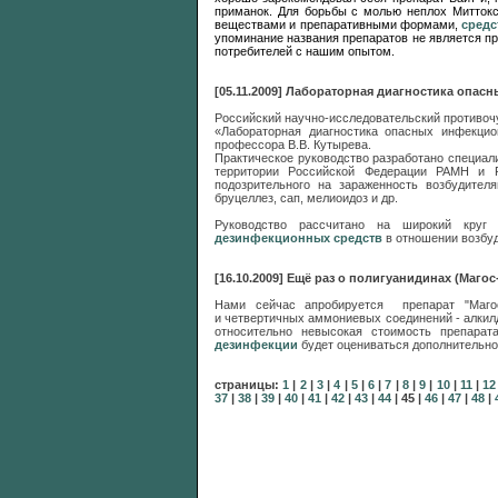
приманок. Для борьбы с молью неплох Миттокс
веществами и препаративными формами,
средс
упоминание названия препаратов не является пр
потребителей с нашим опытом.
[05.11.2009] Лабораторная диагностика опа
Российский научно-исследовательский противоч
«Лабораторная диагностика опасных инфекцио
профессора В.В. Кутырева.
Практическое руководство разработано специал
территории Российской Федерации РАМН и Р
подозрительного на зараженность возбудител
бруцеллез, сап, мелиоидоз и др.
Руководство рассчитано на широкий круг 
дезинфекционных средств
в отношении возбуд
[16.10.2009] Ещё раз о полигуанидинах (Магос
Нами сейчас апробируется препарат "Магос
и четвертичных аммониевых соединений - алки
относительно невысокая стоимость препара
дезинфекции
будет оцениваться дополнительно
страницы:
1
|
2
|
3
|
4
|
5
|
6
|
7
|
8
|
9
|
10
|
11
|
12
37
|
38
|
39
|
40
|
41
|
42
|
43
|
44
|
45
|
46
|
47
|
48
|